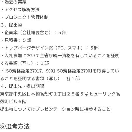
・過去の実績
・アクセス解析方法
・プロジェクト管理体制
３．提出物
・企画案（会社概要含む）：５部
・見積書：５部
・トップページデザイン案（PC、スマホ）：５部
・入札参加において全省庁統一資格を有していることを証明
する書類（写し）：１部
・
ISO規格認定27017、9001
ISO規格認定27001を取得してい
ることを証明する書類（写し）：各１部
４．提出先・提出期限
東京都中央区日本橋蛎殻町１丁目２８番５号 ヒューリック蛎
殻町ビル６階
提出物についてはプレゼンテーション時に持参すること。
⑥選考方法