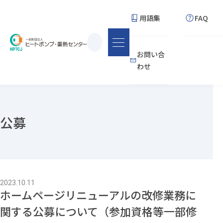
用語集
FAQ
サ
お問い合
イ
わせ
ト
内
検
索
公募
2023.10.11
ホームページリニューアルの改修業務に
関する公募について（参加資格等一部修