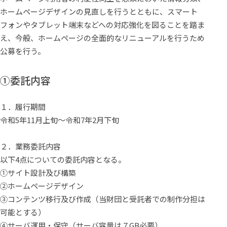
ホームページデザインの見直しを行うとともに、スマート
フォンやタブレット端末などへの対応強化を図ることを踏ま
え、今般、ホームページの全面的なリニューアルを行うため
公募を行う。
①委託内容
１．履行期間
令和5年11月上旬～令和7年2月下旬
２．業務委託内容
以下4点についての委託内容となる。
①サイト設計及び構築
②ホームページデザイン
③コンテンツ移行及び作成（当財団と受託者での制作分担は
可能とする）
④サーバ運用・保守（サーバ容量は７GB必要）