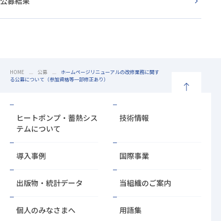
公募結果
HOME
公募
ホームページリニューアルの改修業務に関す
る公募について（参加資格等一部修正あり）
ペ
ー
ヒートポンプ・蓄熱シス
技術情報
ジ
テムについて
の
先
導入事例
国際事業
頭
に
戻
出版物・統計データ
当組織のご案内
る
個人のみなさまへ
用語集