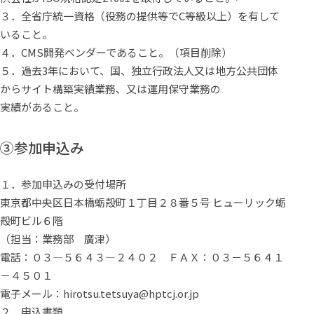
３．全省庁統一資格（役務の提供等でC等級以上）を有して
いること。
４．
CMS開発ベンダーであること。
（項目削除）
５．過去3年において、国、独立行政法人又は地方公共団体
からサイト構築実績業務、又は運用保守業務の
実績があること。
③参加申込み
１．参加申込みの受付場所
東京都中央区日本橋蛎殻町１丁目２８番５号 ヒューリック蛎
殻町ビル６階
（担当：業務部 廣津）
電話：０３―５６４３―２４０２ ＦＡＸ：０３－５６４１
－４５０１
電子メール：hirotsu.tetsuya@hptcj.or.jp
２．申込書類