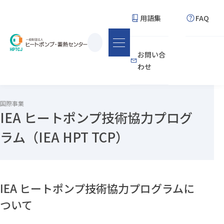
用語集
FAQ
サ
お問い合
イ
わせ
ト
内
検
国際事業
IEA ヒートポンプ技術協力プログ
索
ラム（IEA HPT TCP）
IEA ヒートポンプ技術協力プログラムに
ついて