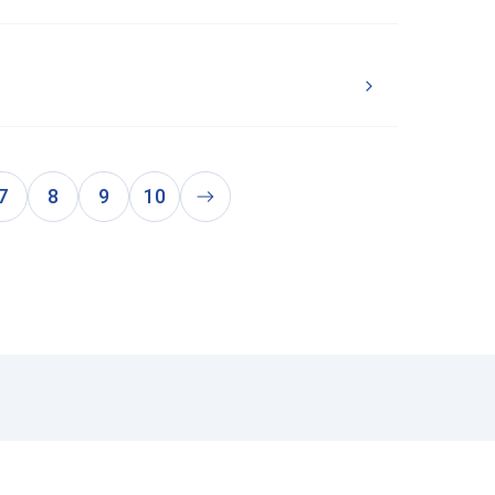
7
8
9
10
次
の
ペ
ー
ジ
に
進
む