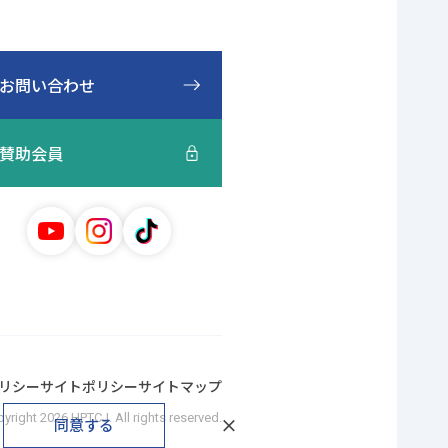
ジ
の
先
頭
お問い合わせ
に
戻
賛助会員
る
リシー
サイトポリシー
サイトマップ
pyright
2026 HPTCJ. All rights reserved.
同意する
閉
じ