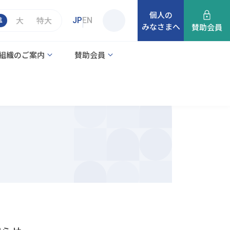
個人の
準
大
特大
JP
EN
みなさまへ
サ
賛助会員
イ
組織のご案内
賛助会員
ト
内
検
索