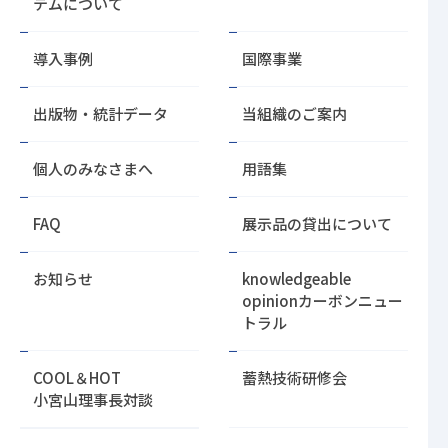
テムについて
の
先
導入事例
国際事業
頭
に
戻
出版物・統計データ
当組織のご案内
る
個人のみなさまへ
用語集
FAQ
展示品の貸出について
お知らせ
knowledgeable
opinion
カーボンニュー
トラル
COOL＆HOT
蓄熱技術研修会
小宮山理事長対談