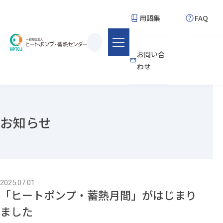
用語集
FAQ
サ
お問い合
イ
わせ
ト
内
検
索
お知らせ
2025.07.01
「ヒートポンプ・蓄熱月間」がはじまり
ました