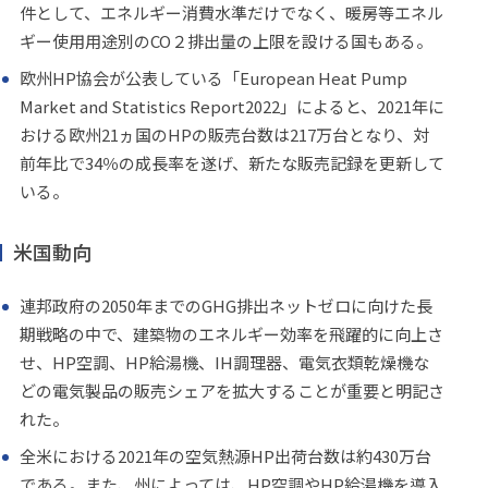
件として、エネルギー消費水準だけでなく、暖房等エネル
ギー使用用途別のCO２排出量の上限を設ける国もある。
欧州HP協会が公表している「European Heat Pump
Market and Statistics Report2022」によると、2021年に
おける欧州21ヵ国のHPの販売台数は217万台となり、対
前年比で34％の成長率を遂げ、新たな販売記録を更新して
いる。
米国動向
連邦政府の2050年までのGHG排出ネットゼロに向けた長
期戦略の中で、建築物のエネルギー効率を飛躍的に向上さ
せ、HP空調、HP給湯機、IH調理器、電気衣類乾燥機な
どの電気製品の販売シェアを拡大することが重要と明記さ
れた。
全米における2021年の空気熱源HP出荷台数は約430万台
である。また、州によっては、HP空調やHP給湯機を導入