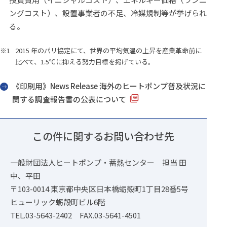
ングコスト）、設置事業者の不足、冷媒規制等が挙げられ
る。
※1
2015 年のパリ協定にて、世界の平均気温の上昇を産業革命前に
比べて、1.5℃に抑える努力目標を掲げている。
《印刷用》News Release 海外のヒートポンプ普及状況に
関する調査報告書の公表について
この件に関するお問い合わせ先
一般財団法人ヒートポンプ・蓄熱センター 担当 田
中、平田
〒103-0014 東京都中央区日本橋蛎殻町1丁目28番5号
ヒューリック蛎殻町ビル6階
TEL.03-5643-2402 FAX.03-5641-4501