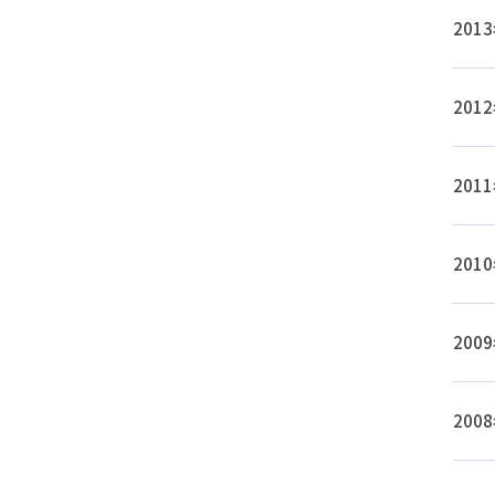
20
20
20
20
20
20