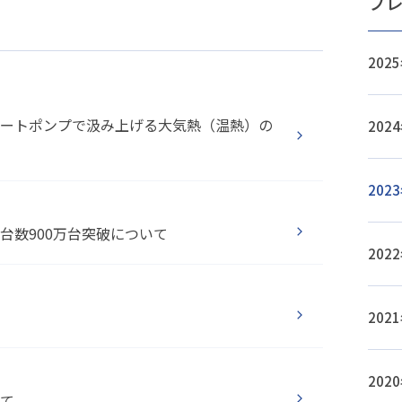
プ
20
ートポンプで汲み上げる大気熱（温熱）の
20
20
台数900万台突破について
20
20
20
て