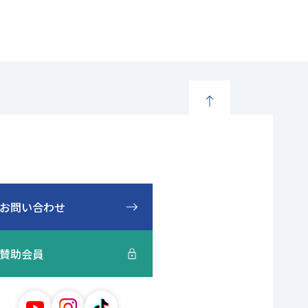
ペ
ー
ジ
の
先
頭
お問い合わせ
に
戻
賛助会員
る