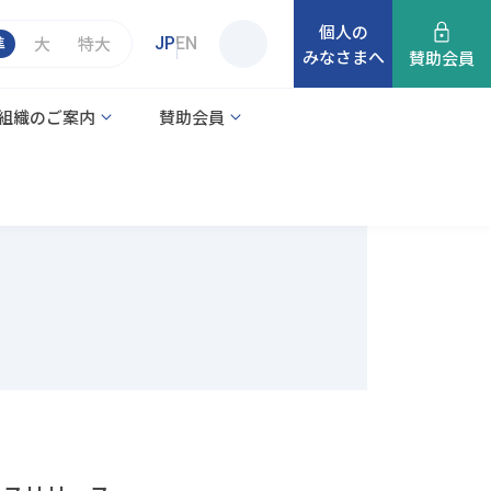
個人の
準
大
特大
JP
EN
みなさまへ
サ
賛助会員
イ
組織のご案内
賛助会員
ト
内
検
索