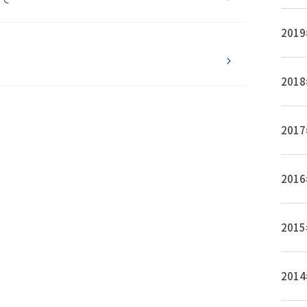
20
20
20
20
20
20