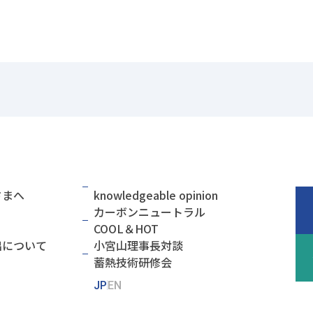
さまへ
knowledgeable opinion
カーボンニュートラル
COOL＆HOT
出について
小宮山理事長対談
蓄熱技術研修会
JP
EN