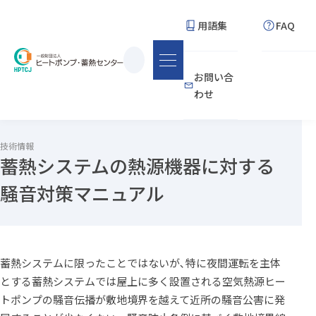
用語集
FAQ
サ
お問い合
イ
わせ
ト
内
検
技術情報
蓄熱システムの熱源機器に対する
索
騒音対策マニュアル
蓄熱システムに限ったことではないが､特に夜間運転を主体
とする蓄熱システムでは屋上に多く設置される空気熱源ヒー
トポンプの騒音伝播が敷地境界を越えて近所の騒音公害に発