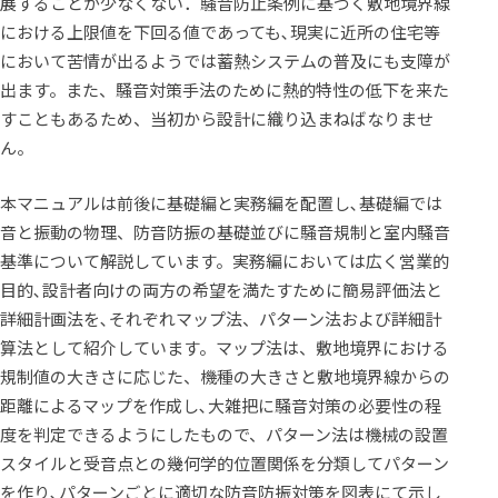
展することが少なくない．騒音防止条例に基づく敷地境界線
における上限値を下回る値であっても､現実に近所の住宅等
において苦情が出るようでは蓄熱システムの普及にも支障が
出ます。また、騒音対策手法のために熱的特性の低下を来た
すこともあるため、当初から設計に織り込まねばなりませ
ん。
本マニュアルは前後に基礎編と実務編を配置し､基礎編では
音と振動の物理、防音防振の基礎並びに騒音規制と室内騒音
基準について解説しています。実務編においては広く営業的
目的､設計者向けの両方の希望を満たすために簡易評価法と
詳細計画法を､それぞれマップ法、パターン法および詳細計
算法として紹介しています。マップ法は、敷地境界における
規制値の大きさに応じた、機種の大きさと敷地境界線からの
距離によるマップを作成し､大雑把に騒音対策の必要性の程
度を判定できるようにしたもので、パターン法は機械の設置
スタイルと受音点との幾何学的位置関係を分類してパターン
を作り､パターンごとに適切な防音防振対策を図表にて示し