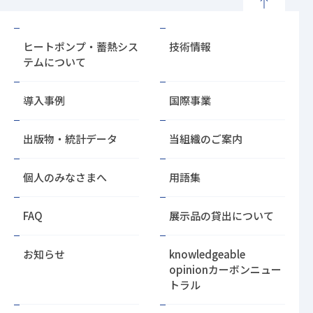
ペ
ー
ヒートポンプ・蓄熱シス
技術情報
ジ
テムについて
の
先
導入事例
国際事業
頭
に
戻
出版物・統計データ
当組織のご案内
る
個人のみなさまへ
用語集
FAQ
展示品の貸出について
お知らせ
knowledgeable
opinion
カーボンニュー
トラル