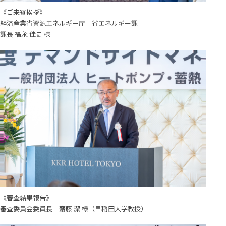
《ご来賓挨拶》
経済産業省資源エネルギー庁 省エネルギー課
課長 福永 佳史 様
《審査結果報告》
審査委員会委員長 齋藤 潔 様（早稲田大学教授）