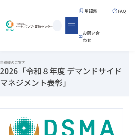
用語集
FAQ
サ
お問い合
イ
わせ
ト
内
検
当組織のご案内
2026「令和８年度 デマンドサイド
索
マネジメント表彰」