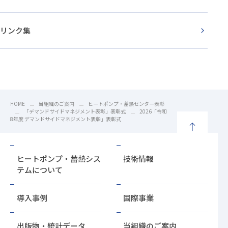
リンク集
HOME
当組織のご案内
ヒートポンプ・蓄熱センター表彰
「デマンドサイドマネジメント表彰」表彰式
2026「令和
8年度 デマンドサイドマネジメント表彰」表彰式
ペ
ー
ヒートポンプ・蓄熱シス
技術情報
ジ
テムについて
の
先
導入事例
国際事業
頭
に
戻
出版物・統計データ
当組織のご案内