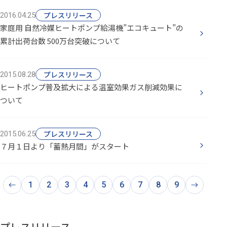
プレスリリース
2016.04.25
家庭用 自然冷媒ヒートポンプ給湯機”エコキュート”の
累計出荷台数 500万台突破について
プレスリリース
2015.08.28
ヒートポンプ普及拡大による温室効果ガス削減効果に
ついて
プレスリリース
2015.06.25
７月１日より「蓄熱月間」がスタート
1
2
3
4
5
6
7
8
9
前
次
の
の
ペ
ペ
ー
ー
ジ
ジ
プレスリリース